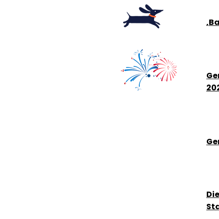
‚B
Ge
20
Ge
Di
St