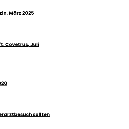
zin, März 2025
. Covetrus, Juli
020
erarztbesuch sollten