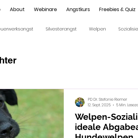
e
About
Webinare
Angstkurs
Freebies & Quiz
euerwerksangst
Silvesterangst
Welpen
Sozialis
r
Angstphase
Welpen beim Züchter
Emotionen
hter
nikation
Blickkontakt
Hilfesuchen
PD Dr. Stefanie Riemer
12. Sept. 2025
5 Min. Leseze
Welpen-Soziali
ideale Abgabea
Hundewelpen