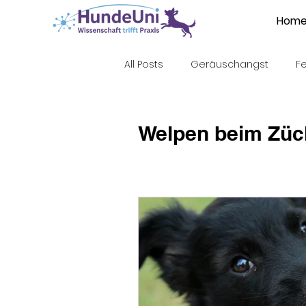
Hom
All Posts
Geräuschangst
F
Sozialisierung
Abgabealte
Welpen beim Züc
Ausdrucksverhalten
Kommu