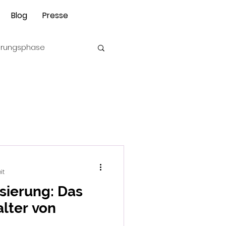
0€ Ebook Angst
Blog
Presse
beim Hund
ierungsphase
it
sierung: Das
lter von