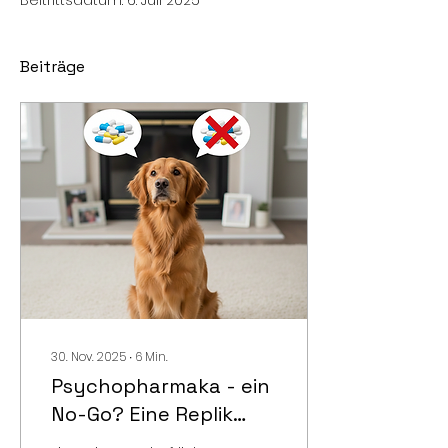
Beitrittsdatum: 6. Juli 2025
Beiträge
30. Nov. 2025
∙
6
Min.
Psychopharmaka - ein
No-Go? Eine Replik
zum Artikel "Bittere