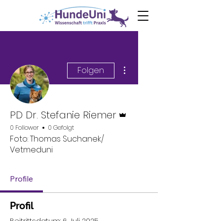
0€ Ebook
Angst
beim Hund
Weitere Optionen
Folgen
Administrator
PD Dr. Stefanie Riemer
0 Follower
0 Gefolgt
Foto: Thomas Suchanek/
Vetmeduni
Profile
Profil