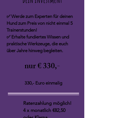
✅ Werde zum Experten für deinen
Hund zum Preis von nicht einmal 5
Trainerstunden!
✅ Erhalte fundiertes Wissen und
praktische Werkzeuge, die euch
über Jahre hinweg begleiten.
nur € 330,-
330,- Euro einmalig
Ratenzahlung möglich!
4 x monatlich €82,50
oder Klarna