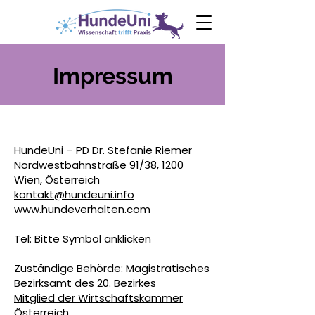
0€ Ebook
Angst
beim Hund
Impressum
HundeUni – PD Dr. Stefanie Riemer
Nordwestbahnstraße 91/38, 1200
Wien, Österreich
kontakt@hundeuni.info
www.hundeverhalten.com
Tel: Bitte Symbol anklicken
Zuständige Behörde: Magistratisches
Bezirksamt des 20. Bezirkes
Mitglied der Wirtschaftskammer
Österreich