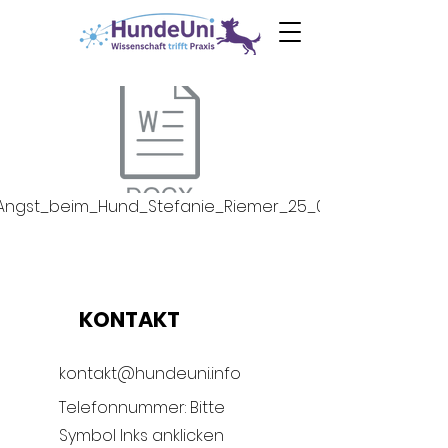
0€ Ebook
Angst
beim Hund
Angst_beim_Hund_Stefanie_Riemer_25_08_11.pdf
KONTAKT
kontakt@hundeuni.info
Telefonnummer: Bitte
Symbol lnks anklicken