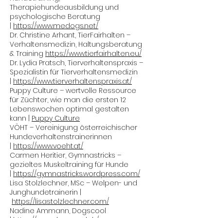
Therapiehundeausbildung und
psychologische Beratung
|
https://www.medogs.net/
Dr. Christine Arhant, TierFairhalten –
Verhaltensmedizin, Haltungsberatung
& Training
https://www.tierfairhalten.eu/
Dr. Lydia Pratsch, Tierverhaltenspraxis –
Spezialistin für Tierverhaltensmedizin
|
https://www.tierverhaltenspraxis.at/
Puppy Culture – wertvolle Ressource
für Züchter, wie man die ersten 12
Lebenswochen optimal gestalten
kann |
Puppy Culture
VÖHT – Vereinigung österreichischer
Hundeverhaltenstrainerinnen
|
https://www.voeht.at/
Carmen Heritier, Gymnastricks –
gezieltes Muskeltraining für Hunde
|
https://gymnastricks.wordpress.com/
Lisa Stolzlechner, MSc – Welpen- und
Junghundetrainerin |
https://lisastolzlechner.com/
Nadine Ammann, Dogscool