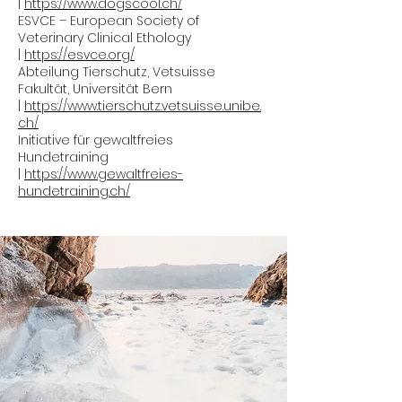
|
https://www.dogscool.ch/
ESVCE – European Society of
Veterinary Clinical Ethology
|
https://esvce.org/
Abteilung Tierschutz, Vetsuisse
Fakultät, Universität Bern
|
https://www.tierschutz.vetsuisse.unibe.
ch/
Initiative für gewaltfreies
Hundetraining
|
https://www.gewaltfreies-
hundetraining.ch/