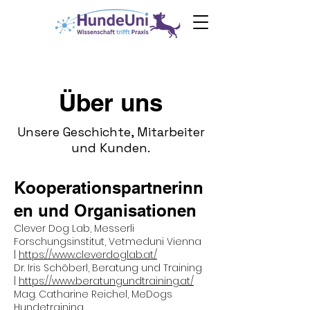
0€ Ebook
Angst
beim Hund
Über uns
Unsere Geschichte, Mitarbeiter
und Kunden.
Kooperationspartnerinn
en und Organisationen
Clever Dog Lab, Messerli
Forschungsinstitut, Vetmeduni Vienna
|
https://www.cleverdoglab.at/
Dr. Iris Schöberl, Beratung und Training
|
https://www.beratungundtraining.at/
Mag. Catharine Reichel, MeDogs
Hundetraining,