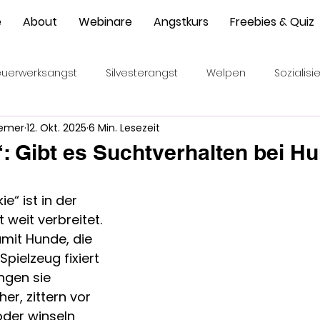
e
About
Webinare
Angstkurs
Freebies & Quiz
euerwerksangst
Silvesterangst
Welpen
Sozialis
iemer
12. Okt. 2025
6 Min. Lesezeit
r
Angstphase
Welpen beim Züchter
Emotionen
“: Gibt es Suchtverhalten bei H
5
nikation
Blickkontakt
Hilfesuchen
ie“ ist in der 
weit verbreitet. 
mit Hunde, die 
pielzeug fixiert 
ingen sie 
er, zittern vor 
oder winseln 