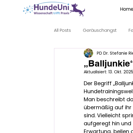
Hom
All Posts
Geräuschangst
F
PD Dr. Stefanie R
Sozialisierung
Abgabealte
„Balljunkie
Aktualisiert:
13. Okt. 202
Ausdrucksverhalten
Kommu
Der Begriff „Balljunk
Hundetrainingswelt 
Man beschreibt da
übermäßig auf ihr S
sind. Vielleicht spr
aufgeregt hin und h
Erwartung, bellen 