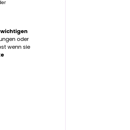
der 
 wichtigen 
nungen oder 
bst wenn sie 
e 