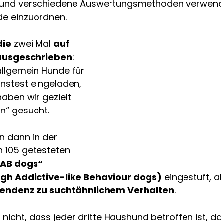
und verschiedene Auswertungsmethoden verwend
de einzuordnen. 
die
 zwei Mal 
auf 
 ausgeschrieben
: 
allgemein Hunde für 
nstest eingeladen, 
aben wir gezielt 
n“ gesucht. 
n dann in der 
 105 getesteten 
AB dogs“ 
igh Addictive-like Behaviour dogs)
 eingestuft, a
Tendenz zu suchtähnlichem Verhalten
. 
 nicht, dass jeder dritte Haushund betroffen ist, da 