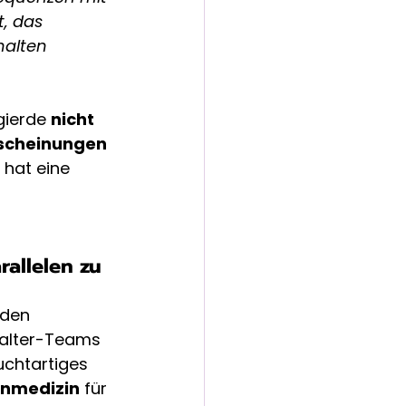
t, das 
halten 
gierde 
nicht
scheinungen 
n hat eine 
 
allelen zu 
nden 
Halter-Teams 
uchtartiges 
anmedizin
 für 