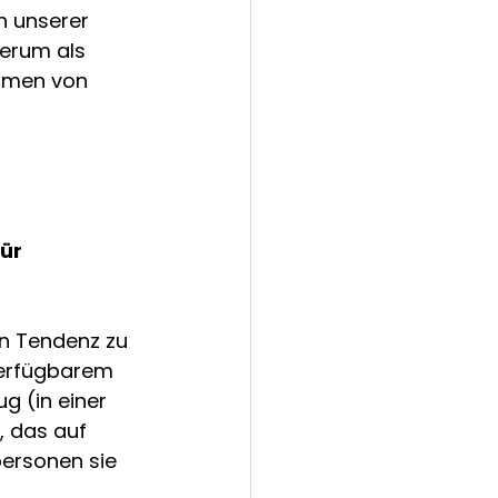
n unserer 
ierum als 
mmen von 
ür 
n Tendenz zu 
verfügbarem 
g (in einer 
, das auf 
personen sie 