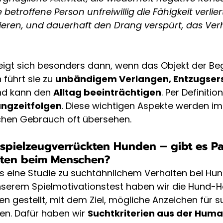
e betroffene Person unfreiwillig die Fähigkeit verlier
ieren, und dauerhaft den Drang verspürt, das Ver
eigt sich besonders dann, wenn das Objekt der Be
 führt sie zu 
unbändigem Verlangen, Entzugser
nd kann den 
Alltag beeinträchtigen
. Per Definitio
angzeitfolgen
. Diese wichtigen Aspekte werden im
hen Gebrauch oft übersehen.
 spielzeugverrückten Hunden – gibt es Par
hten beim Menschen?
s eine Studie zu suchtähnlichem Verhalten bei Hu
unserem Spielmotivationstest haben wir die Hund-
en gestellt, mit dem Ziel, mögliche Anzeichen für s
en. Dafür haben wir 
Suchtkriterien aus der Hum