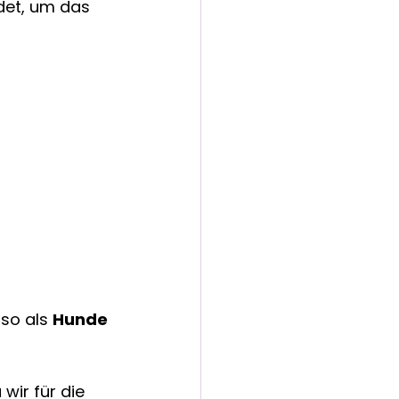
et, um das 
lso als 
Hunde 
wir für die 