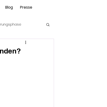
0€ Ebook Angst
Blog
Presse
beim Hund
ierungsphase
unden?