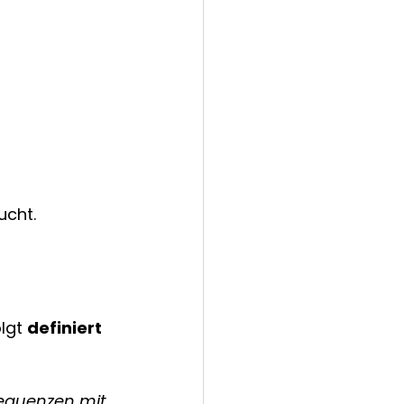
ucht.
lgt 
definiert
sequenzen mit 