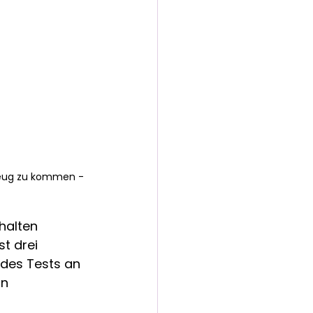
lzeug zu kommen - 
halten 
t drei 
 des Tests an 
n 