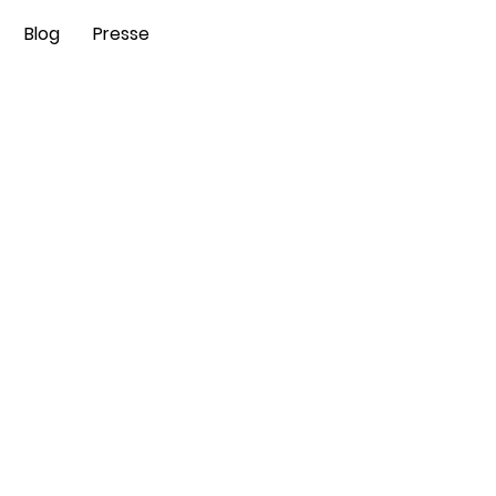
0€ Ebook Angst
Blog
Presse
beim Hund