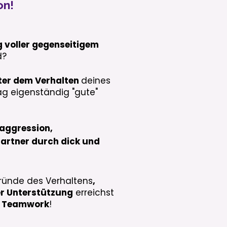
on!
 voller gegenseitigem
d?
ter dem Verhalten
deines
tag eigenständig "gute"
naggression,
artner durch dick und
gründe des Verhaltens
,
er Unterstützung
erreichst
d
Teamwork
!