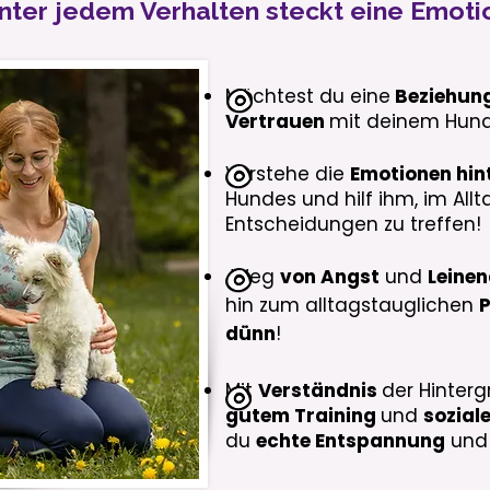
nter jedem Verhalten steckt eine Emoti
Möchtest du eine
Beziehung
Vertrauen
mit deinem Hun
Verstehe die
Emotionen hin
Hundes und hilf ihm, im All
Entscheidungen zu treffen!
Weg
von Angst
und
Leine
hin zum alltagstauglichen
P
dünn
!
Mit
Verständnis
der Hinter
gutem Training
und
sozial
du
echte Entspannung
un