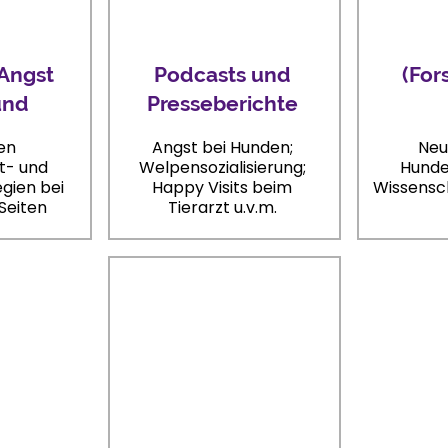
Angst
Podcasts und
(For
und
Presseberichte
en
Angst bei Hunden;
Neu
- und
Welpensozialisierung;
Hunde
egien bei
Happy Visits beim
Wissensch
 Seiten
Tierarzt u.v.m.