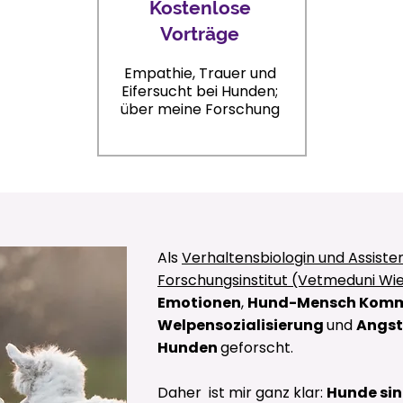
Kostenlose
Vorträge
Empathie, Trauer und
Eifersucht bei Hunden;
über meine Forschung
Als
Verhaltensbiologin und
Assiste
Forschungsinstitut (Vetmeduni Wi
Emotionen
,
Hund-Mensch Komm
Welpensozialisierung
und
Angst
Hunden
geforscht.
Daher ist mir ganz klar:
Hunde si