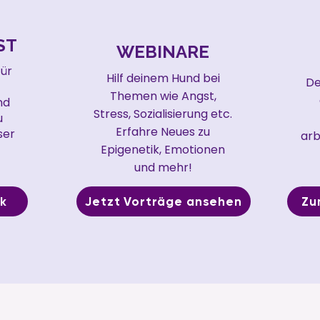
ST
WEBINARE
für
Hilf deinem Hund bei
De
Themen wie Angst,
nd
Stress, Sozialisierung etc.
u
Erfahre Neues zu
ser
arb
Epigenetik, Emotionen
und mehr!
ok
Jetzt Vorträge ansehen
Zu